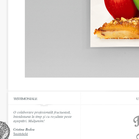
testimoniale
u
O colaborare profesională fructuoasă,
întotdeauna la timp și cu rezultate peste
așteptări. Mulțumim!
Cristina Bodea
Smithfield