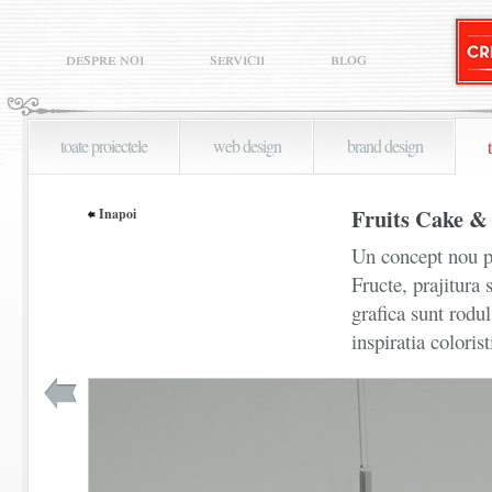
despre noi
servicii
blog
toate proiectele
web design
brand design
Fruits Cake &
Inapoi
Un concept nou pe
Fructe, prajitura 
grafica sunt rodu
inspiratia colori