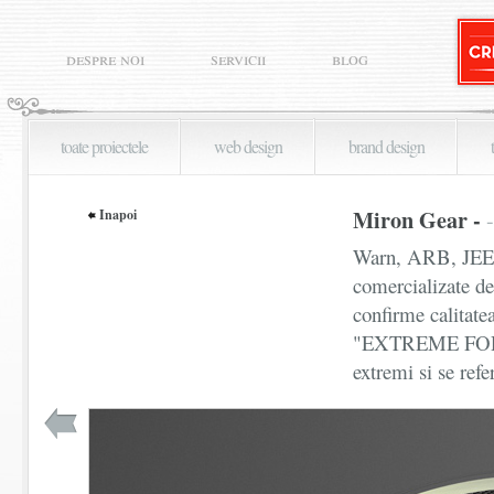
despre noi
servicii
blog
toate proiectele
web design
brand design
Miron Gear -
Inapoi
Warn, ARB, JEEP,
comercializate de
confirme calitate
"EXTREME FOR EX
extremi si se ref