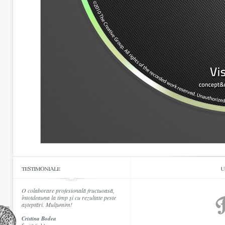
testimoniale
u
O colaborare profesională fructuoasă,
întotdeauna la timp și cu rezultate peste
așteptări. Mulțumim!
Cristina Bodea