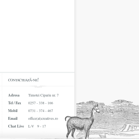
contactează-ne!
Adresa
Timotei Cipariu nr. 7
Tel / Fax
0257 - 338 - 166
Mobil
0731 - 374 - 467
Email
office(at)creatives.ro
Chat Live
L-V 9 - 17