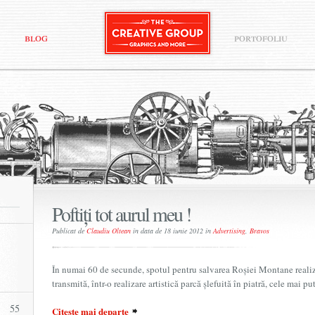
blog
portofoliu
Poftiți tot aurul meu !
Publicat de
Claudiu Oltean
în data de 18 iunie 2012 în
Advertising
,
Bravos
În numai 60 de secunde, spotul pentru salvarea Roșiei Montane reali
transmită, într-o realizare artistică parcă șlefuită în piatră, cele mai p
55
Citește mai departe