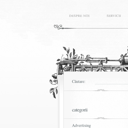
despre noi
servicii
Căutare:
categorii
Advertising