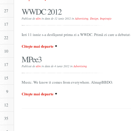
WWDC 2012
27
Publicat de
alin
în data de 12 iunie 2012 în
Advertising
,
Design
,
Inspirație
17
Ieri 11 iunie s-a desfășurat prima zi a WWDC. Primă zi care a debutat
22
Citește mai departe
10
MPee3
17
Publicat de
alin
în data de 4 iunie 2012 în
Advertising
15
Music. We know it comes from everywhere. AlmapBBDO.
9
Citește mai departe
12
35