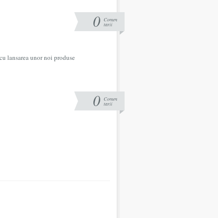
0
Comen
tarii
 cu lansarea unor noi produse
0
Comen
tarii