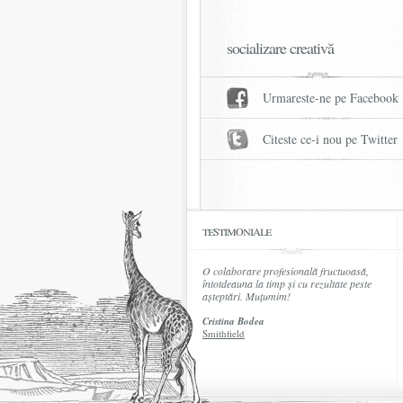
socializare creativă
Urmareste-ne pe Facebook
Citeste ce-i nou pe Twitter
testimoniale
O colaborare profesională fructuoasă,
întotdeauna la timp și cu rezultate peste
așteptări. Muțumim!
Cristina Bodea
Smithfield