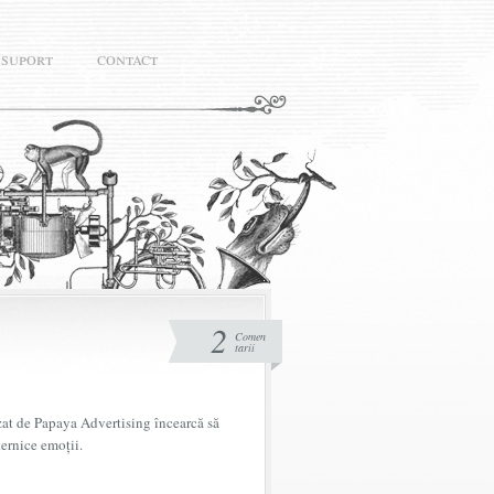
suport
contact
2
Comen
tarii
zat de Papaya Advertising încearcă să
uternice emoții.