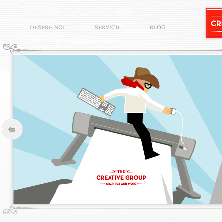
despre noi
servicii
blog