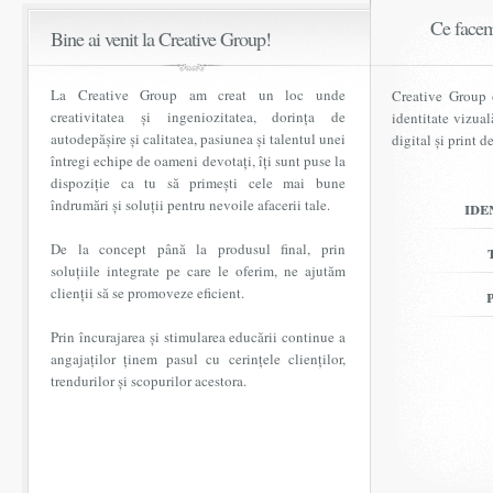
Ce facem
Bine ai venit la Creative Group!
La Creative Group am creat un loc unde
Creative Group o
creativitatea și ingeniozitatea, dorința de
identitate vizual
autodepășire și calitatea, pasiunea și talentul unei
digital și print 
întregi echipe de oameni devotați, îți sunt puse la
dispoziție ca tu să primești cele mai bune
îndrumări și soluții pentru nevoile afacerii tale.
ide
De la concept până la produsul final, prin
soluțiile integrate pe care le oferim, ne ajutăm
clienții să se promoveze eficient.
Prin încurajarea și stimularea educării continue a
angajaților ținem pasul cu cerințele clienților,
trendurilor și scopurilor acestora.